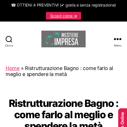
☎ OTTIENI 4 PREVENTIVI (✔ gratis e senza registrazione)
Scopri come ➜
Cerca
Menu
Mestiereimpresa.it
Home
»
Ristrutturazione Bagno : come farlo al
meglio e spendere la metà
Ristrutturazione Bagno :
come farlo al meglio e
spendere la metà