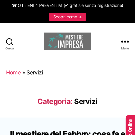
☎ OTTIENI 4 PREVENTIVI (✔ gratis e senza registrazione)
Scopri come ➜
Cerca
Menu
Mestiereimpresa.it
Home
»
Servizi
Categoria:
Servizi
Il mestiere del Fabbro: cosa fa e