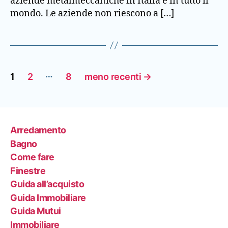
aziende metalmeccaniche in Italia e in tutto il
mondo. Le aziende non riescono a […]
Paginazione
…
1
2
8
meno recenti
→
degli
articoli
Arredamento
Bagno
Come fare
Finestre
Guida all’acquisto
Guida Immobiliare
Guida Mutui
Immobiliare