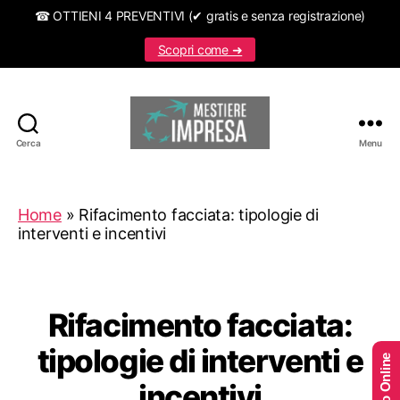
☎ OTTIENI 4 PREVENTIVI (✔ gratis e senza registrazione)
Scopri come ➜
Cerca
Menu
Mestiereimpresa.it
Home
»
Rifacimento facciata: tipologie di
interventi e incentivi
Rifacimento facciata:
tipologie di interventi e
incentivi