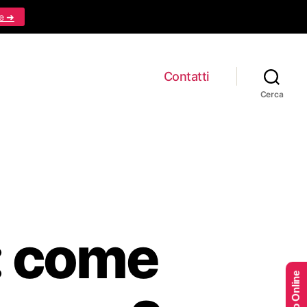
e ➜
Contatti
Cerca
a: come