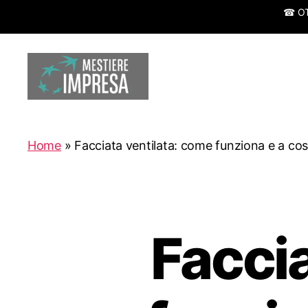
☎ OTT
Mestiereimpresa.it
Home
»
Facciata ventilata: come funziona e a co
Faccia