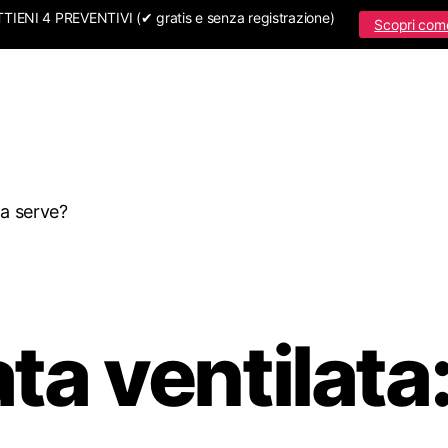
IENI 4 PREVENTIVI (✔ gratis e senza registrazione)
Scopri com
sa serve?
ta ventilat