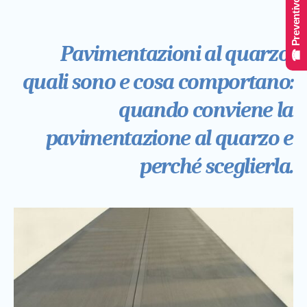
☎ Preventivo Online
Pavimentazioni al quarzo,
quali sono e cosa comportano:
quando conviene la
pavimentazione al quarzo e
perché sceglierla.