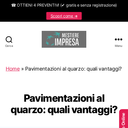
☎ OTTIENI 4 PREVENTIVI (✔ gratis e senza registrazione)
Scopri come ➜
Cerca
Menu
Mestiereimpresa.it
Home
»
Pavimentazioni al quarzo: quali vantaggi?
Pavimentazioni al
quarzo: quali vantaggi?