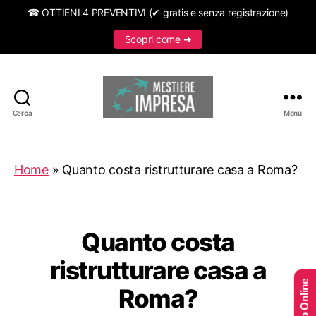
☎ OTTIENI 4 PREVENTIVI (✔ gratis e senza registrazione)
Scopri come ➜
Cerca
Menu
Mestiereimpresa.it
Home
»
Quanto costa ristrutturare casa a Roma?
Quanto costa
ristrutturare casa a
Roma?