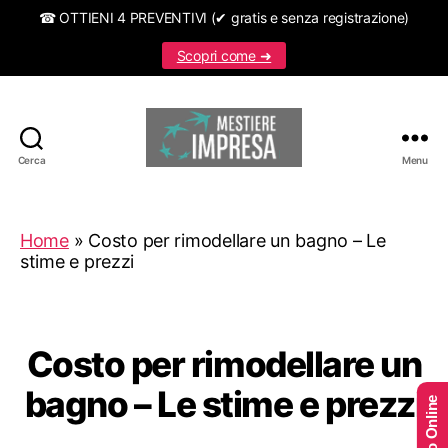
☎ OTTIENI 4 PREVENTIVI (✔ gratis e senza registrazione)
Scopri come ➜
Cerca
Menu
Mestiereimpresa.it
Home
»
Costo per rimodellare un bagno – Le
stime e prezzi
Costo per rimodellare un
bagno – Le stime e prezzi