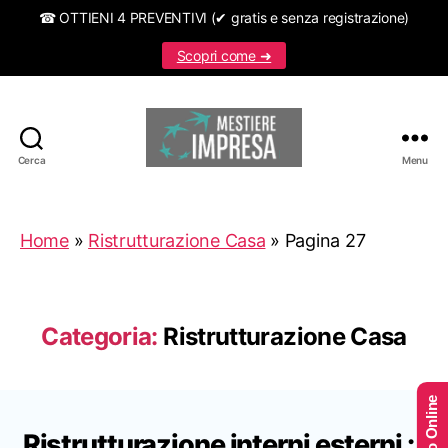
☎ OTTIENI 4 PREVENTIVI (✔ gratis e senza registrazione)
Scopri come ➜
Cerca
Menu
Mestiereimpresa.it
Home
»
Ristrutturazione Casa
»
Pagina 27
Categoria:
Ristrutturazione Casa
Ristrutturazione interni esterni : i