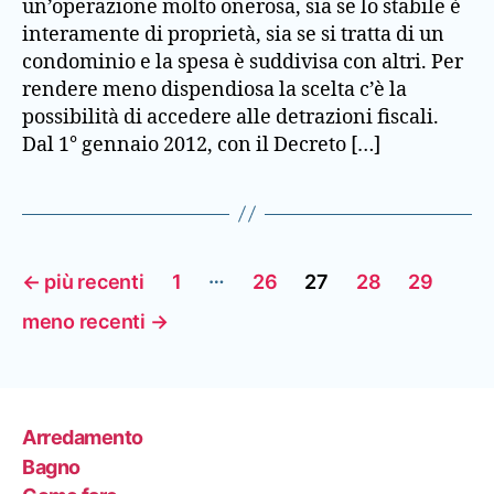
un’operazione molto onerosa, sia se lo stabile è
interamente di proprietà, sia se si tratta di un
condominio e la spesa è suddivisa con altri. Per
rendere meno dispendiosa la scelta c’è la
possibilità di accedere alle detrazioni fiscali.
Dal 1° gennaio 2012, con il Decreto […]
Paginazione
…
←
più recenti
1
26
27
28
29
degli
meno recenti
→
articoli
Arredamento
Bagno