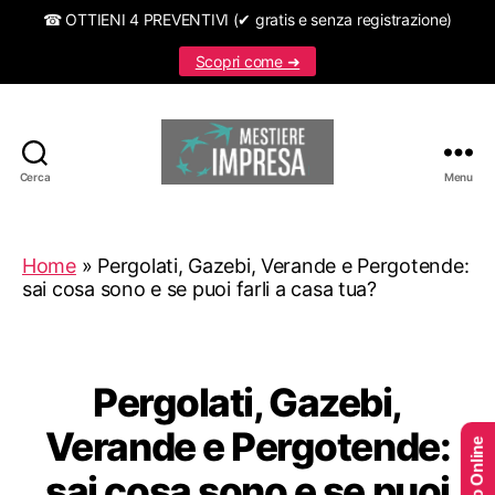
☎ OTTIENI 4 PREVENTIVI (✔ gratis e senza registrazione)
Scopri come ➜
Cerca
Menu
Mestiereimpresa.it
Home
»
Pergolati, Gazebi, Verande e Pergotende:
sai cosa sono e se puoi farli a casa tua?
Pergolati, Gazebi,
Verande e Pergotende:
sai cosa sono e se puoi