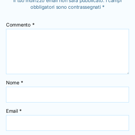
Il tuo indirizzo email non sarà pubblicato.
I campi
obbligatori sono contrassegnati
*
Commento
*
Nome
*
Email
*