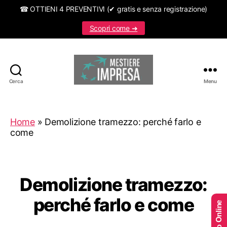
☎ OTTIENI 4 PREVENTIVI (✔ gratis e senza registrazione)
Scopri come ➜
Cerca
Menu
Mestiereimpresa.it
Home
»
Demolizione tramezzo: perché farlo e
come
Demolizione tramezzo:
perché farlo e come