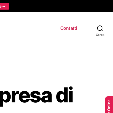
e ➜
Contatti
Cerca
presa di