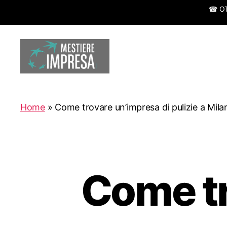
☎ OTT
Mestiereimpresa.it
Home
»
Come trovare un’impresa di pulizie a Mila
Come tr