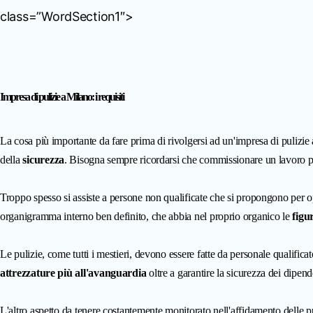
class=”WordSection1″>
Impresa di pulizie a Milano: i requisiti
La cosa più importante da fare prima di rivolgersi ad un'impresa di pulizie
della
sicurezza
. Bisogna sempre ricordarsi che commissionare un lavoro può
Troppo spesso si assiste a persone non qualificate che si propongono per
organigramma interno ben definito, che abbia nel proprio organico le
figu
Le pulizie, come tutti i mestieri, devono essere fatte da personale qualifica
attrezzature più all'avanguardia
oltre a garantire la sicurezza dei dipend
L'altro aspetto da tenere costantemente monitorato nell'affidamento delle pu