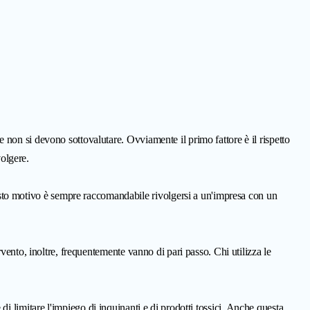
e non si devono sottovalutare. Ovviamente il primo fattore è il rispetto
olgere.
sto motivo è sempre raccomandabile rivolgersi a un'impresa con un
rvento, inoltre, frequentemente vanno di pari passo. Chi utilizza le
di limitare l'impiego di inquinanti e di prodotti tossici. Anche questa