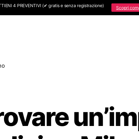
IENI 4 PREVENTIVI (✔ gratis e senza registrazione)
Scopri com
no
ovare un’im