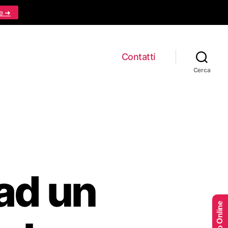
e ➜
Contatti
Cerca
 ad un