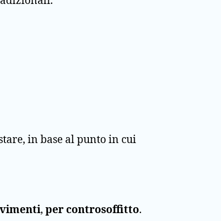
adizionali.
tare, in base al punto in cui
avimenti
,
per
controsoffitto
.