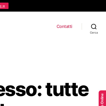
e ➜
Contatti
Cerca
esso: tutte