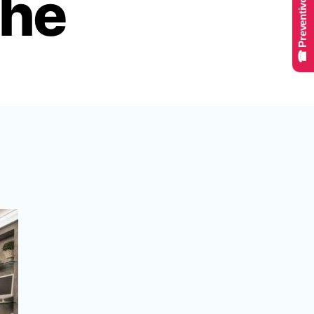
☎ Preventivo Online
che