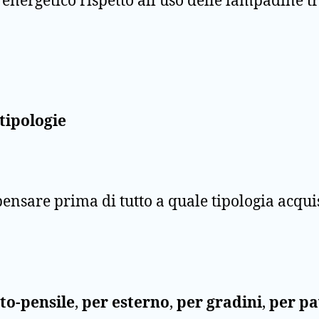
nergetico rispetto all’uso delle lampadine tr
 tipologie
pensare prima di tutto a quale tipologia acquis
to-pensile
,
per esterno
,
per gradini
,
per p