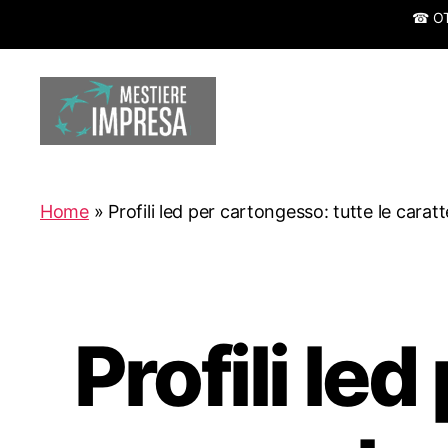
☎ OTT
Mestiereimpresa.it
Home
»
Profili led per cartongesso: tutte le caratt
Profili le