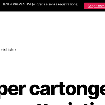
IENI 4 PREVENTIVI (✔ gratis e senza registrazione)
Scopri com
eristiche
d per cartong