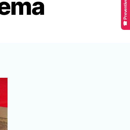
☎ Preventivo Online
blema