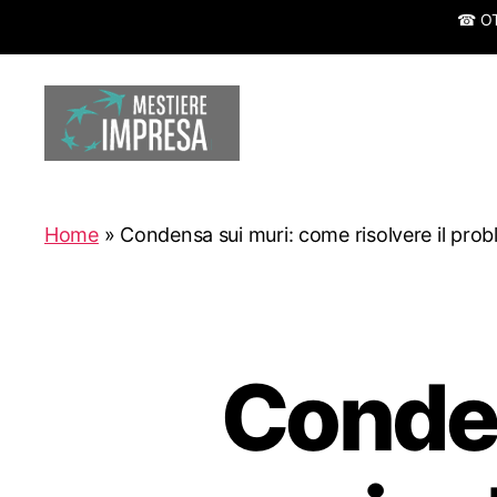
☎ OTT
Mestiereimpresa.it
Home
»
Condensa sui muri: come risolvere il pro
Conden