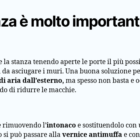
nza è molto importan
a stanza tenendo aperte le porte il più possib
ì da asciugare i muri. Una buona soluzione p
di aria dall’esterno,
ma spesso non basta e oc
ado di ridurre le macchie.
e rimuovendo l’
intonaco
e sostituendolo con 
 si può passare alla
vernice antimuffa
e con