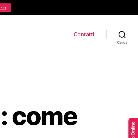
e ➜
Contatti
Cerca
i: come