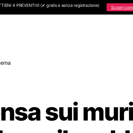
IENI 4 PREVENTIVI (✔ gratis e senza registrazione)
Scopri com
blema
sa sui mur