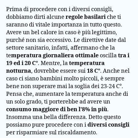
Prima di procedere con i diversi consigli,
dobbiamo dirti alcune
regole basilari
che ti
saranno di vitale importanza in tutto questo.
Avere un bel calore in caso è più legittimo,
purché non sia eccessivo. Le direttive date dal
settore sanitario, infatti, affermano che la
te
mperatura giornaliera ottimale
oscilla
tra i
19 ed i 20 C°
. Mentre, la
temperatura
notturna
, dovrebbe essere sui
18 C°
. Anche nel
caso ci siano bambini molto piccoli, è sempre
bene non superare mai la soglia dei 23-24 C°.
Pensa che, aumentare la temperatura anche di
un solo grado, ti porterebbe ad avere un
consumo maggiore di ben l'8%
in più
.
Insomma una bella differenza. Detto questo
possiamo pure procedere con i
diversi consigli
per risparmiare sul riscaldamento.