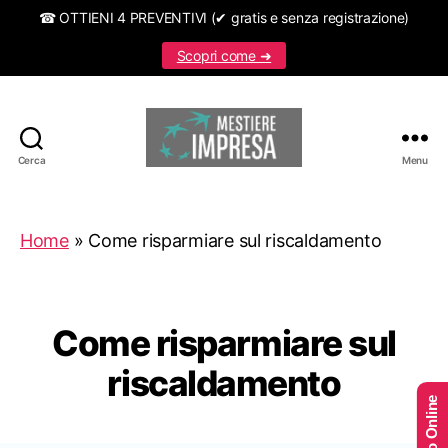
☎ OTTIENI 4 PREVENTIVI (✔ gratis e senza registrazione)
Scopri come ➜
Cerca
Menu
Mestiereimpresa.it
Home
»
Come risparmiare sul riscaldamento
Come risparmiare sul
riscaldamento