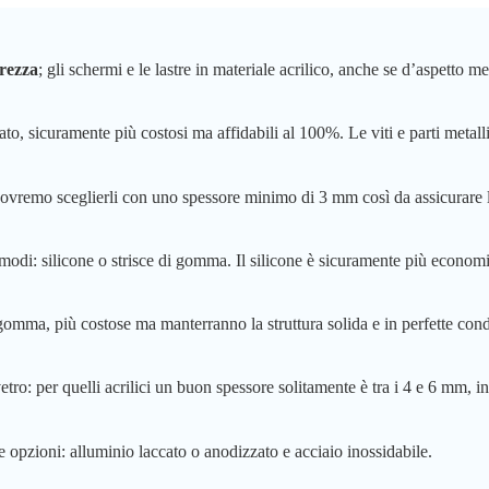
urezza
; gli schermi e le lastre in materiale acrilico, anche se d’aspetto 
ato, sicuramente più costosi ma affidabili al 100%. Le viti e parti metal
dovremo sceglierli con uno spessore minimo di 3 mm così da assicurare l
 modi: silicone o strisce di gomma. Il silicone è sicuramente più econom
in gomma, più costose ma manterranno la struttura solida e in perfette cond
vetro: per quelli acrilici un buon spessore solitamente è tra i 4 e 6 mm, 
opzioni: alluminio laccato o anodizzato e acciaio inossidabile.