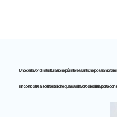
Uno dei lavori di ristrutturazione più interessanti che possiamo f
un costo oltre ai soliti fastidi che qualsiasi lavoro di edilizia porta con 