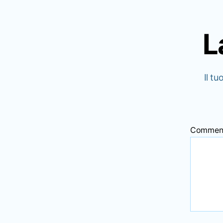
L
Il tu
Commen