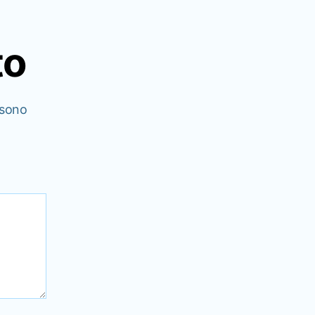
to
 sono