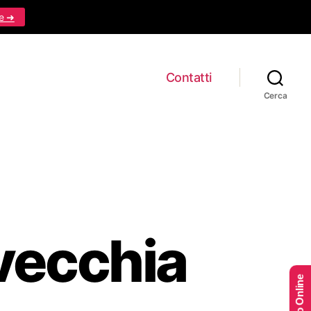
e ➜
Contatti
Cerca
vecchia