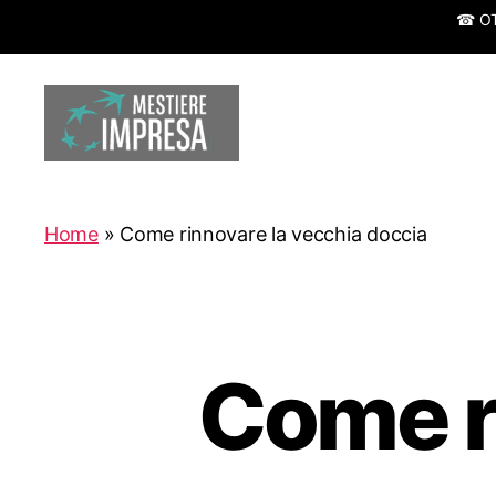
☎ OTT
Mestiereimpresa.it
Home
»
Come rinnovare la vecchia doccia
Come r