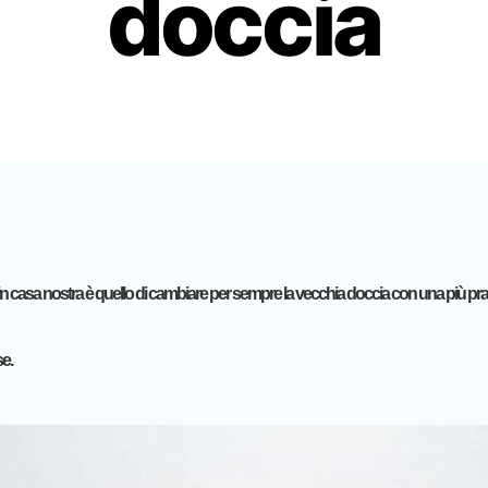
doccia
are in casa nostra è quello di cambiare per sempre la vecchia doccia con una più
se.