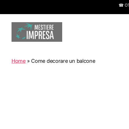
☎ OTT
Mestiereimpresa.it
Home
»
Come decorare un balcone