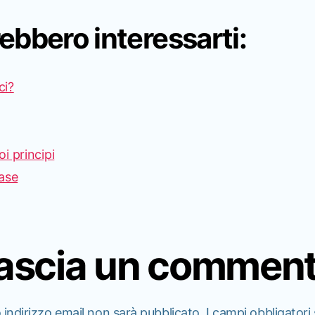
rebbero interessarti:
ci?
i principi
base
ascia un commen
o indirizzo email non sarà pubblicato.
I campi obbligatori