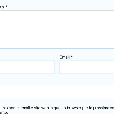
to
*
Email
*
il mio nome, email e sito web in questo browser per la prossima vo
nto.