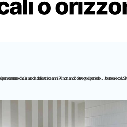
cali o orizzo
voi penseranno che la moda delle strisce anni 70 non andò oltre quel periodo… be non è così.
Si 