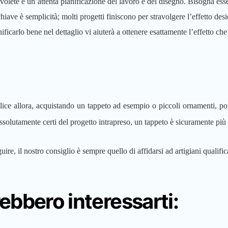
volete è un’attenta pianificazione del lavoro e del disegno. Bisogna esse
iave è semplicità; molti progetti finiscono per stravolgere l’effetto desi
ficarlo bene nel dettaglio vi aiuterà a ottenere esattamente l’effetto che 
lice allora, acquistando un tappeto ad esempio o piccoli ornamenti, pot
olutamente certi del progetto intrapreso, un tappeto è sicuramente più fa
uire, il nostro consiglio è sempre quello di affidarsi ad artigiani qualifica
rebbero interessarti: