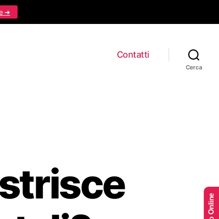
e ➜
Contatti
Cerca
strisce