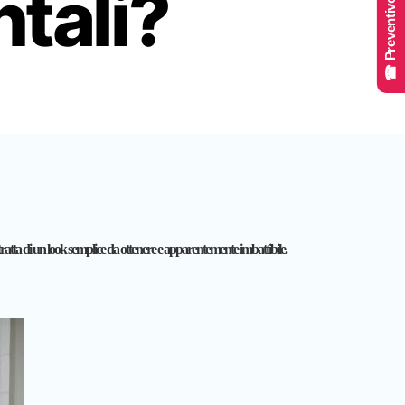
☎ Preventivo Online
ntali?
tratta di un look semplice da ottenere e apparentemente imbattibile.