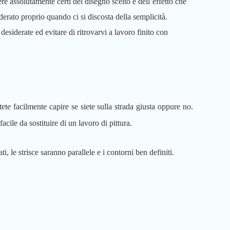
re assolutamente certi del disegno scelto e dell’effetto che
derato proprio quando ci si discosta della semplicità.
desiderate ed evitare di ritrovarvi a lavoro finito con
ete facilmente capire se siete sulla strada giusta oppure no.
cile da sostituire di un lavoro di pittura.
ti, le strisce saranno parallele e i contorni ben definiti.