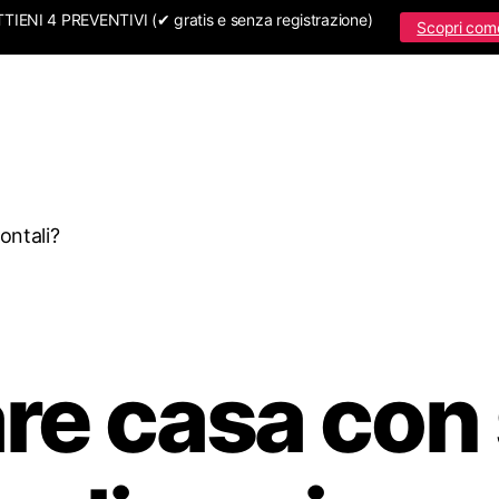
IENI 4 PREVENTIVI (✔ gratis e senza registrazione)
Scopri com
ontali?
re casa con 