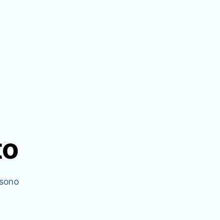
to
 sono