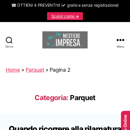
☎ OTTIENI 4 PREVENTIVI (✔ gratis e senza registrazione)
Scopri come ➜
Cerca
Menu
Mestiereimpresa.it
Home
»
Parquet
»
Pagina 2
Categoria:
Parquet
Quando ricorrere alla rilamatura