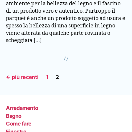
ambiente per la bellezza del legno e il fascino
di un prodotto vero e autentico. Purtroppo il
parquet è anche un prodotto soggetto ad usura e
spesso la bellezza di una superficie in legno
viene alterata da qualche parte rovinata o
scheggiata […]
Paginazione
←
più recenti
1
2
degli
articoli
Arredamento
Bagno
Come fare
Finestre