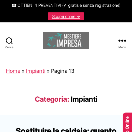
☎ OTTIENI 4 PREVENTIVI (✔ gratis e senza registrazione)
Scopri come ➜
Cerca
Menu
Mestiereimpresa.it
Home
»
Impianti
»
Pagina 13
Categoria:
Impianti
Sostituire la caldaia: quanto